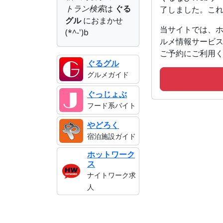
トラン検索
は
ぐる
了しました。こ
グル
におまかせ
当サイトでは、ホ
(*^-')b
ルメ情報サービ
ご予約にご利用
ぐるグル
グルメガイド
ぐっじょぶ
フード系バイト
やどろく
宿泊施設ガイド
ホットワーク
ス
ナイトワーク求
人