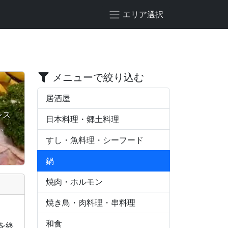
エリア選択
メニューで絞り込む
居酒屋
レス
日本料理・郷土料理
ー、
すし・魚料理・シーフード
鍋
焼肉・ホルモン
焼き鳥・肉料理・串料理
和食
を終