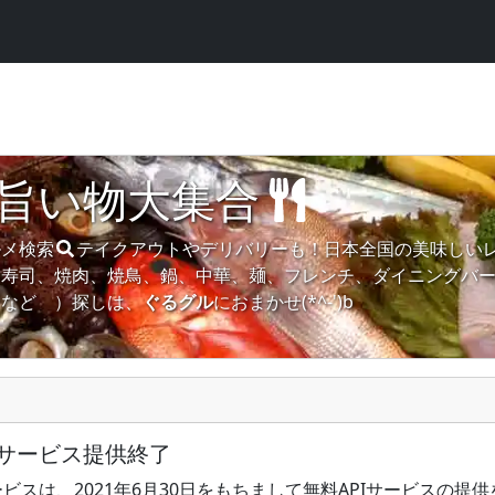
旨い物大集合
ルメ検索
テイクアウトやデリバリーも！日本全国の美味しい
、寿司、焼肉、焼鳥、鍋、中華、麺、フレンチ、ダイニングバ
ツなどゝ）
探しは、
ぐるグル
におまかせ(*^-')b
bサービス提供終了
ビスは、2021年6月30日をもちまして無料APIサービスの提供