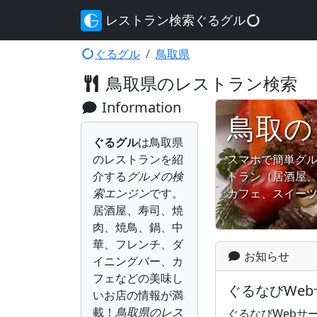
レストラン検索ぐるグル
ぐるグル
鳥取県
鳥取県のレストラン検索
Information
鳥取の
ぐるグル
は鳥取県
のレストランを紹
スマホで簡単グ
介する
グルメの検
トラン
（居酒屋
索エンジン
です。
カフェ、スイー
居酒屋、寿司、焼
肉、焼鳥、鍋、中
華、フレンチ、ダ
お知らせ
イニングバー、カ
フェなどの美味し
ぐるなびWe
いお店の情報が満
載！
鳥取県のレス
ぐるなびWebサー