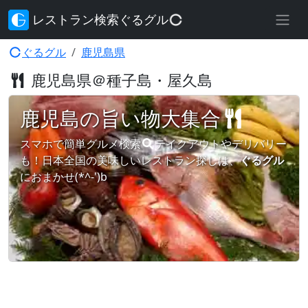
レストラン検索ぐるグル
ぐるグル
鹿児島県
鹿児島県＠種子島・屋久島
鹿児島の旨い物大集合
スマホで簡単グルメ検索
テイクアウトやデリバリー
も！日本全国の美味しいレストラン
探しは、
ぐるグル
におまかせ(*^-')b